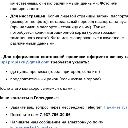
качественным, с четко различимыми данными. Фото или
сканированные.
Для иностранцев.
Копия лицевой страницы загран. паспорт
(разворот где фото), нотариальный перевод паспорта на рус.
(при наличии в паспорте - страницу с ним). Так же
потребуется копия миграционной карты (кроме граждан
таможенного союза). Фото или сканированные в качестве, с
различимыми данными.
2. Для оформления постоянной прописки оформите заявку н
kupi.propisku@gmail.com
требуется указать:
где нужна прописка (город, пригород, село итп)
предпочтительный район (если нужна в городе)
После этого мы скоро свяжемся с вами .
Наши контакты в Геленджике:
Задайте ваш вопрос через мессенджер Telegram
Нажмите тут
Позвоните нам
7-937-796-30-96
Напишите нам сообщение на электронную почту
kupi.propisku@gmail.com