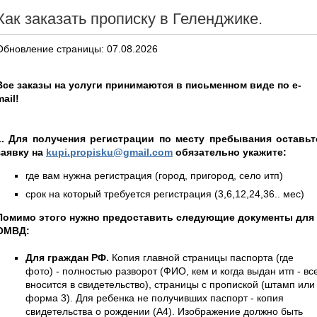
Как заказать прописку в Геленджике.
Обновление страницы: 07.08.2026
Все заказы на услуги принимаются в письменном виде по e-
mail!
1. Для получения регистрации по месту пребывания оставьт
заявку на
kupi.propisku@gmail.com
обязательно укажите:
где вам нужна регистрация (город, пригород, село итп)
срок на который требуется регистрация (3,6,12,24,36.. мес)
Помимо этого нужно предоставить следующие документы для
ОМВД:
Для граждан РФ.
Копия главной страницы паспорта (где
фото) - полностью разворот (ФИО, кем и когда выдан итп - вс
вносится в свидетельство), страницы с пропиской (штамп или
форма 3). Для ребенка не получивших паспорт - копия
свидетельства о рождении (А4). Изображение должно быть